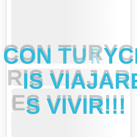
C
O
N
T
U
R
Y
C
R
I
S
V
I
A
J
A
R
Ghorepani Ghandruk Trek
See more details
Duration
E
S
V
I
V
I
R
!
!
!
Makalu Region
,
Nepal
View Details
Easy
Next Departures
agosto 7, 2026
(Available)
agosto 8, 2026
(Available)
agosto 9, 2026
(Available)