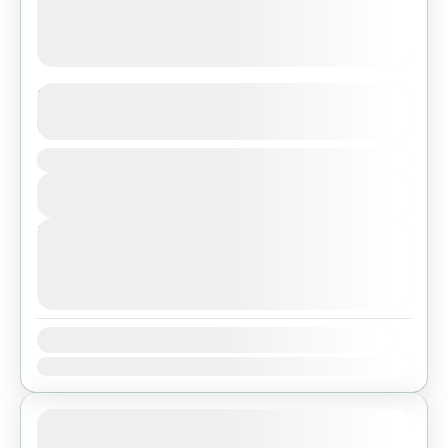
Langtang Valley Trekking
See more details
Duration
Bhutan
,
India
,
Pokhara
View Details
Easy
Next Departures
agosto 7, 2026
(Available)
agosto 8, 2026
(Available)
agosto 9, 2026
(Available)
Availability:
Ene
Feb
Mar
Abr
May
Jun
Jul
Ago
Sep
Oct
Nov
Dic