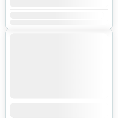
agosto 9, 2026
(Available)
Availability:
Ene
Feb
Mar
Abr
May
Jun
Jul
Ago
Sep
Oct
Nov
Dic
Ghorepani Poon Hill Trek
See more details