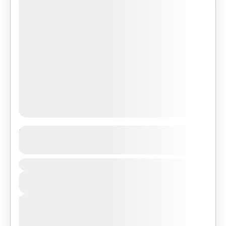
Island Peak Climbing
See more details
Duration
Nepal
,
Pokhara
,
Tibet
View Details
Easy
Next Departures
agosto 7, 2026
(Available)
agosto 8, 2026
(Available)