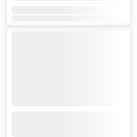
Availability:
Ene
Feb
Mar
Abr
May
Jun
Jul
Ago
Sep
Oct
Nov
Dic
Featured
Tibet Lhasa Tour with Everest Base
Camp
See more details