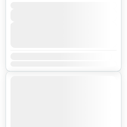
Duration
Bhutan
,
Pokhara
View Details
Easy
Next Departures
agosto 7, 2026
(Available)
agosto 8, 2026
(Available)
agosto 9, 2026
(Available)
Availability:
Ene
Feb
Mar
Abr
May
Jun
Jul
Ago
Sep
Oct
Nov
Dic