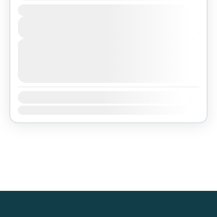
Duration
Bhutan
,
Everest Region
,
Tibet
View Details
Easy
Next Departures
agosto 7, 2026
(Available)
agosto 8, 2026
(Available)
agosto 9, 2026
(Available)
Availability:
Ene
Feb
Mar
Abr
May
Jun
Jul
Ago
Sep
Oct
Nov
Dic