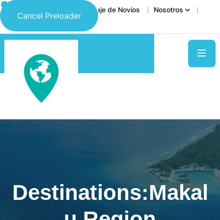
Inicio
Destinos
Viaje de Novios
Nosotros
Cancel Preloader
Contáctanos
Destinations:Makal
U Region