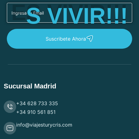
E
S
V
I
V
I
R
!
!
!
Suscribete Ahora
Sucursal Madrid
+34 628 733 335
+34 910 561 851
info@viajesturycris.com