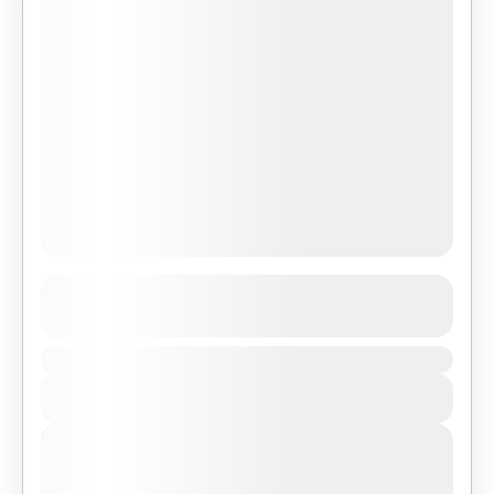
Ghorepani Ghandruk Trek
See more details
Duration
Makalu Region
,
Nepal
View Details
Easy
Next Departures
agosto 5, 2026
(Available)
agosto 6, 2026
(Available)