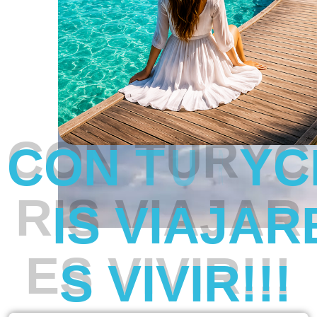
C
O
N
T
U
R
Y
C
R
I
S
V
I
A
J
A
R
E
S
V
I
V
I
R
!
!
!
Tu Nombre