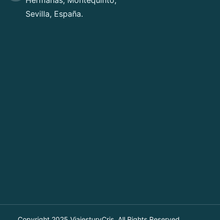
Hermanas, Montequinto,
Sevilla, España.
Copyright 2025
ViajesturyCris
. All Rights Reserved.