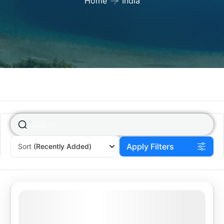
Home
India
Apply Filters
Sort
(Recently Added)