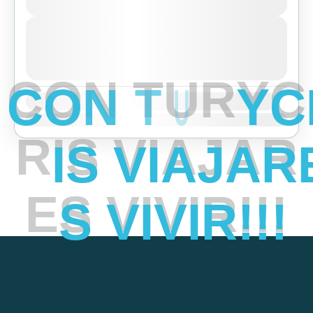
Easy
Next Departures
agosto 7, 2026
(Available)
agosto 8, 2026
(Available)
agosto 9, 2026
(Available)
C
O
N
T
U
R
Y
C
Availability:
Ene
Feb
Mar
Abr
May
Jun
Jul
Ago
Sep
Oct
Nov
Dic
R
I
S
V
I
A
J
A
R
E
S
V
I
V
I
R
!
!
!