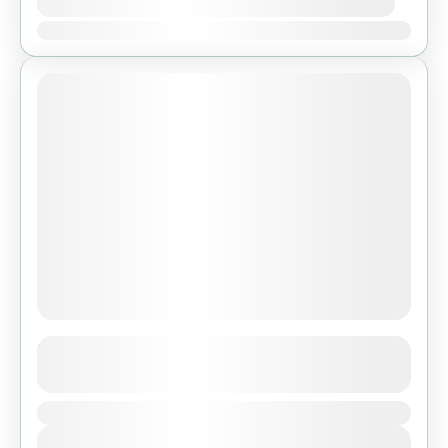
Availability:
Ene
Feb
Mar
Abr
May
Jun
Jul
Ago
Sep
Oct
Nov
Dic
Featured
Short Trek around Pokhara
See more details
Duration
Bhutan
,
India
,
Tibet
View Details