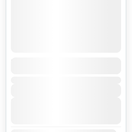
Langtang Valley Trekking
See more details
Duration
Bhutan
,
India
,
Pokhara
View Details
Easy
Next Departures
agosto 7, 2026
(Available)
agosto 8, 2026
(Available)
agosto 9, 2026
(Available)