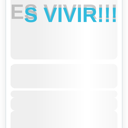
E
S
V
I
V
I
R
!
!
!
Tibet Lhasa Tour with Everest Base
Camp
See more details
Duration
Bhutan
,
Everest Region
,
Tibet
View Details
Easy
Next Departures
agosto 6, 2026
(Available)
agosto 7, 2026
(Available)