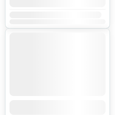
agosto 8, 2026
(Available)
Availability:
Ene
Feb
Mar
Abr
May
Jun
Jul
Ago
Sep
Oct
Nov
Dic
Ghorepani Poon Hill Trek
See more details