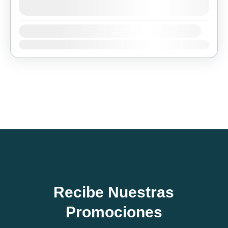
agosto 8, 2026
(Available)
Availability:
Ene
Feb
Mar
Abr
May
Jun
Jul
Ago
Sep
Oct
Nov
Dic
Recibe Nuestras
Promociones