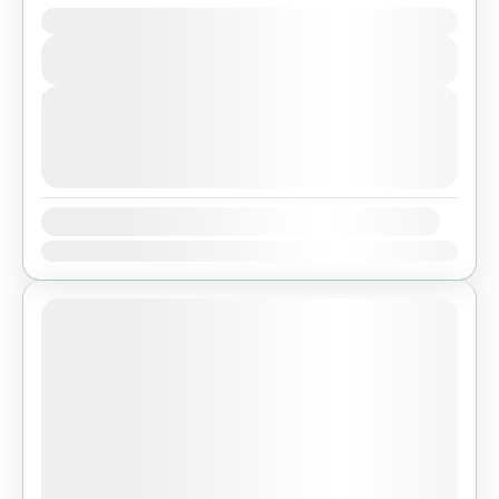
Duration
Bhutan
,
Pokhara
View Details
Easy
Next Departures
agosto 6, 2026
(Available)
agosto 7, 2026
(Available)
agosto 8, 2026
(Available)
Availability:
Ene
Feb
Mar
Abr
May
Jun
Jul
Ago
Sep
Oct
Nov
Dic