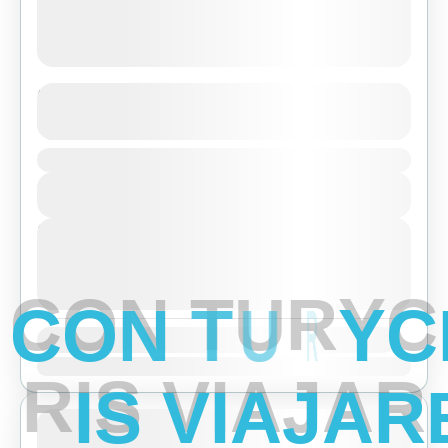
Langtang Valley Trekking
See more details
Duration
Bhutan
,
India
,
Pokhara
View Details
Easy
Next Departures
agosto 6, 2026
(Available)
agosto 7, 2026
(Available)
C
O
N
T
U
R
Y
C
agosto 8, 2026
(Available)
Availability:
Ene
Feb
Mar
Abr
May
Jun
Jul
Ago
Sep
Oct
Nov
Dic
R
I
S
V
I
A
J
A
R
Featured