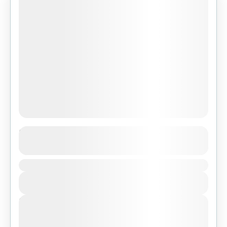
Island Peak Climbing
See more details
Duration
Nepal
,
Pokhara
,
Tibet
View Details
Easy
Next Departures
agosto 6, 2026
(Available)
agosto 7, 2026
(Available)