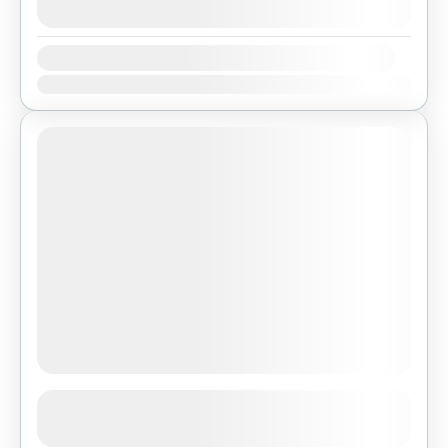
agosto 8, 2026
(Available)
Availability:
Ene
Feb
Mar
Abr
May
Jun
Jul
Ago
Sep
Oct
Nov
Dic
Ghorepani Poon Hill Trek
See more details