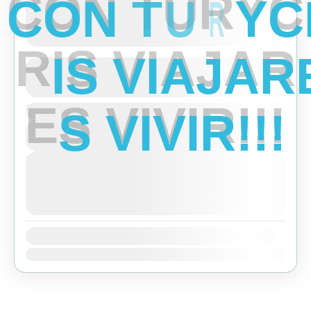
C
O
N
T
U
R
Y
C
R
I
S
V
I
A
J
A
R
Short Trek around Pokhara
See more details
E
S
V
I
V
I
R
!
!
!
Duration
Bhutan
,
India
,
Tibet
View Details
Easy
Next Departures
agosto 6, 2026
(Available)
agosto 7, 2026
(Available)
agosto 8, 2026
(Available)
Availability:
Ene
Feb
Mar
Abr
May
Jun
Jul
Ago
Sep
Oct
Nov
Dic