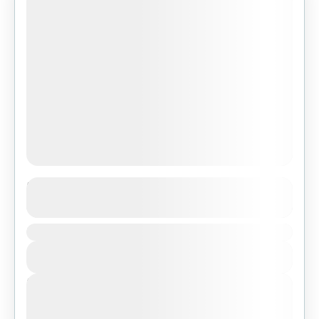
Island Peak Climbing
See more details
Duration
Nepal
,
Pokhara
,
Tibet
View Details
Easy
Next Departures
agosto 6, 2026
(Available)
agosto 7, 2026
(Available)