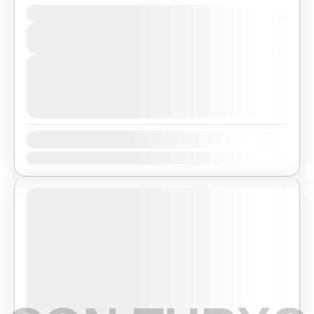
Duration
Bhutan
,
Pokhara
View Details
Easy
Next Departures
agosto 6, 2026
(Available)
agosto 7, 2026
(Available)
agosto 8, 2026
(Available)
Availability:
Ene
Feb
Mar
Abr
May
Jun
Jul
Ago
Sep
Oct
Nov
Dic
Featured